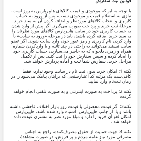
قوانین ثبت سفارش
با توجه به این‌که موجودی و قیمت کالاهای هایپرپارس به روز است،
نیازی به استعلام قیمت و موجودی نیست، پس از ورود به‌ حساب
کاربری و انتخاب کالاهای موردنظر و اضافه کردن آن به سبد خرید
مرحلۀ ثبت خرید و پرداخت صورت می‌گیرد. اگر پیش از وارد شدن
به‌ حساب کاربری خود در سایت هایپرپارس کالاهای مورد نظرتان را
به سبد خرید اضافه کرده باشید، باید در مرحله «ورود به سایت» با
وارد کردن نام کاربری و رمز عبور خود، وارد سایت ‏‌شوید. اگر عضو
سایت نیستید می‌‏‏توانید به‌ راحتی در چند ثانیه و با واردکردن شماره
همراه و رمزی دلخواه که به خاطر می‌سپارید، حساب کاربری خود
را ایجاد کرده و سپس سفارش خود را ثبت کنید. پس از تکمیل
مراحل خرید، سفارش شما ثبت و آماده پردازش خواهد شد.
نکته 1: امکان خرید بدون ثبت نام در سایت وجود ندارد، فقط
کافی‌ست یک مرتبه کد اعتبارسنجی که برایتان پیامک می‌شود را در
زمان ثبت‌نام وارد نمایید.
نکته 2: پرداخت به ‌صورت اینترنتی و به صورت تلفنی انجام خواهد
گرفت .
نکته3: اگر قیمت محصولی با قیمت روز بازار اختلاف فاحشی داشته
باشد و یا از جانب هایپرپارس اشتباه وارد شده باشد، هایپرپارس
امکان لغو آن خرید را دارد و مبلغ مورد نظر به مشتری عودت داده
خواهد شد .
نکته 4: جهت حمایت از حقوق مصرف‌کننده، راجع به اجناس
مصرفی مورد نیاز عامه مردم و پر فروش، در صورت مشاهدۀ