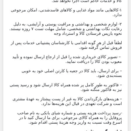
کالا و خدمات حاکم است اجرا نخواهد شد.
۱-کالاهایی مانند مواد غذایی و کالاهای فاسد‌شدنی، امکان مرجوعی
ندارد.
۲- لوازم شخصی و بهداشتی و مراقبت پوستی و آرایشی، به دلیل
رعایت نکات بهداشتی و شخصی، شامل مهلت تست ۷ روزه نیستند.
نحوه بازپس فرستادن کالا و استرداد وجه
لطفاً قبل از هر گونه اقدامی با کارشناسان پشتیبانی خدمات پس از
فروش تماس گرفته شود.
– تصویر کالای خریداری شده را قبل از ارجاع ارسال نموده و تأیید
معیوب بودن کالا را دریافت نمایید.
– برای ارسال، باید کالا در جعبه یا کارتن اصلی خود به ‏خوبی
بسته‌بندی شود.
– فاکتور به طور کامل پر شده همراه کالا ارسال شود و رسید پستی
نیز به فاکتور منگنه شود.
– هزینه‌های بازگرداندن کالا به غیر از پست پیشتاز به عهدۀ مشتری
است و شرکت تعهدی در قبال این هزینه‌ها ندارد.
-رسید پرداخت هزینه پستی و شماره شبای بانکی به نام صاحب
پروفایل را به همراه کالای مرجوعی، برای ما ارسال کنید تا در
اسرع وقت نسبت به واریز وجه هزینۀ پستی اقدام شود.