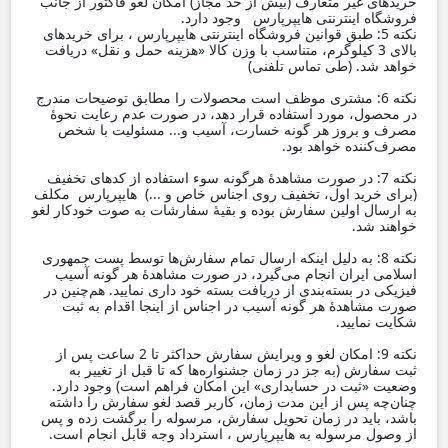
خریدهای غیر متعارف (بیش از حد مجاز) امکان لغو فاکتور از جانب
فروشگاه اینترنتی هایپرپارس وجود دارد.
نکته 5: طبق قوانین فروشگاه اینترنتی هایپرپارس ، برای خریدهای
بالای 3 کیلوگرم، متناسب با وزن کالا «هزینه حمل و نقل» دریافت
خواهد شد. (طی تماس تلفنی)
نکته 6: مشتری موظف است محصولات را مطابق توضیحات مندرج
در محصول، مورد استفاده قرار دهد، در صورت عدم رعایت نحوۀ
مصرف و بروز هر گونه خسارت، آسیب و... مسئولیت با شخص
مصرف‌کننده خواهد بود.
نکته 7: در صورت مشاهدۀ هرگونه سوء استفاده از کدهای تخفیف
(برای خرید اول، تخفیف روی اجناس خاص و ...) هایپرپارس مکلف
به ارسال اولین سفارش بوده و بقیۀ سفارشات به صوت خودکار لغو
خواهند شد.
نکته 8: به دلیل اینکه ارسال تمام سفارش‌ها توسط پست جمهوری
اسلامی ایران انجام می‌گیرد، در صورت مشاهدۀ هر گونه آسیب
فیزیکی در بسته‌بندی از دریافت بسته خود داری نمایید. هم‌چنین در
صورت مشاهدۀ هر گونه آسیب در اجناس از اینجا اقدام به ثبت
شکایت نمایید.
نکته 9: امکان لغو و ویرایش سفارش حداکثر تا 2 ساعت پس از
ثبت سفارش (به جز در زمان جشنواره‌ها که تا قبل از تغییر به
وضعیت «ثبت در حسابداری» این امکان فراهم است) وجود دارد.
چنان‌چه پس از این مدت زمان، کاربر قصد لغو سفارش را داشته
باشد، باید در زمان تحویل سفارش، مرسوله را برگشت زده و پس
از وصول مرسوله به هایپرپارس ، استرداد وجه قابل انجام است.