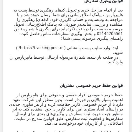
قوانین پیگیری سفارش
بعد از اتمام مراحل خرید و تحویل کدهای رهگیری توسط پست به
هایپرپارس ، پیامک اطلاع‌رسانی برای شما ارسال خوهد شد و با
مراجعه به وب‌سایت و حساب کاربری خود، کد(های) رهگیری را
مشاهده و بررسی نمایید.در صورتی که پیامک اطلاع‌رسانی تحویل
مرسوله به پست را دریافت نکرده‌اید برای پیگیری با شماره تلفن
02144705561 و بخش پیگیری سفارشات تماس حاصل کنید.
راهنمای پیگیری مرسوله پستی شما :
ابتدا وارد سایت پست با نشانی ( https://tracking.post.ir/ )
شوید.
در صفحه باز شده، شمارۀ مرسوله ارسالی توسط هایپرپارس را
وارد کنید.
قوانین حفظ حریم خصوصی مشتریان
حفظ حریم خصوصی افراد حقیقی و حقوقی برای هایپرپارس از
اهمیت بسیار بالایی برخوردار است. بدین منظور این شرکت تعهد
دارد تا از حریم خصوصی کاربر حفاظت کرده و از هر فناوری جدیدی
در راستای ایجاد بستری امن برای کاربران خود استفاده کند. به این
منظور جهت خرید، ثبت سفارش و پیگیر‌ی‌های بعدی برای ارسال
سفارش‌ها و قطعیت ثبت سفارش، طبق قوانین مندرج در سایت،
اطلاعاتی را از کاربران خود درخواست می‌کند.