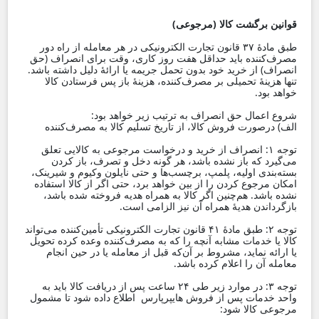
قوانین برگشت کالا (مرجوعی)
طبق مادۀ ۳۷ قانون تجارت الکترونیکی در هر معامله از راه دور
مصرف‌کننده باید حداقل هفت روز کاری، وقت ‌برای انصراف (‌حق
انصراف) از خرید خود بدون تحمل جریمه یا ارائۀ دلیل داشته باشد.‌
تنها هزینۀ تحمیلی بر مصرف‌کننده، هزینۀ باز پس فرستادن کالا
خواهد بود.
شروع اعمال حق انصراف به ترتیب زیر خواهد بود:
الف) درصورت فروش کالا، از تاریخ تسلیم کالا به مصرف‌کننده
توجه ۱: انصراف از خرید و درخواست مرجوعی به کالایی تعلق
می‌گیرد که باز نشده باشد، هر گونه دخل و تصرف، باز کردن
بسته‌بندی اولیه، پلمپ، برچسب‌ها و حتی نایلون وکیوم و شیرینک،
امکان مرجوع کردن را از بین خواهد برد، حتی اگر از کالا استفاده‌
نشده باشد. هم‌چنین اگر کالا به‌ همراه هدیه فروخته‌ شده باشد،
بازگرداندن هدیۀ همراه آن نیز الزامی است.
توجه ۲: طبق مادۀ ۴۱ قانون تجارت الکترونیکی تأمین‌کننده می‌تواند
کالا یا خدمات مشابه آنچه را که به مصرف‌کننده وعده کرده تحویل
یا ارائه نماید، مشروط بر آن‌که قبل از معامله یا در حین انجام
معامله آن را اعلام کرده باشد.
توجه ۳: در موارد زیر طی ۲۴ ساعت پس از دریافت کالا باید به
واحد خدمات پس از فروش هایپرپارس اطلاع داده شود تا مشمول
مرجوعی کالا شود: