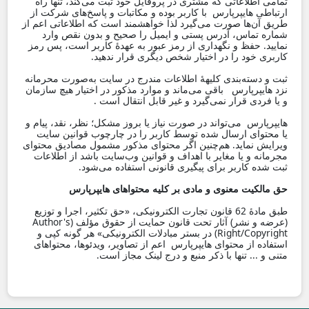
تمامی اطلاعاتی که مشتری در پروفایل خود ثبت می‌کند، تنها راه
ارتباطی هایپرپارس با کاربر بوده و مکاتبات و پاسخ‌های شرکت از
طریق آن‌ها صورت می‌گیرد لذا خواهشمند است که اطلاعاتی اعم از
شماره تماس، آدرس پستی و ایمیل را صحیح و بدون نقص وارد
نمایید. حفظ و نگهداری از رمز عبور به عهدۀ کاربر است، پس رمز
کاربری خود را در اختیار شخص دیگری قرار ندهید.
ثبت و دسته‌بندی کلیهۀ اطلاعات مندرج در سایت به‌صورت محرمانه
نزد هایپرپارس باقی‌ می‌ماند و موارد مذکور در اختیار هیچ سازمان
و یا فردی قرار نمی‌گیرد و غیر قابل‌ انتقال است .
هایپرپارس می‌تواند در صورت نیاز یا بروز مشکل؛ نظر، نقد، پیام و
یا محتوای ارسال‌ شده توسط کاربر را در چارچوب قوانین سایت
ویرایش نماید. هم‌چنین اگر محتوای مذکور مشمول مصادیق محتوای
مجرمانه و یا مغایر با اهداف و قوانین وب‌سایت باشد از اطلاعات
ثبت‌ شده کاربر برای پیگیری قانونی استفاده می‌شود.
حق مالکیت معنوی و مادی بر کلیه محتواهای هایپرپارس
طبق مادۀ 62 قانون تجارت الکترونیکی، «حق تکثیر، اجرا و توزیع
(‌عرضه و نشر) آثار تحت قانون حمایت از حقوق مؤلف (Author's
Right/Copyright) در بستر مبادلات الکترونیکی» هر گونه کپی و
استفاده از محتوای هایپرپارس اعم از تصاویر، ویدئوها، محتواهای
متنی و ... تنها با ذکر منبع و درج لینک مجاز است.