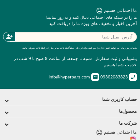
sentiment_very_satisfied
ما اجتماعی هستیم
ما را در شبکه های اجتماعی دنبال کنید و به روز بمانید!
آخرین اخبار و تخفیف های ویژه ما را دریافت کنید
person_add
شما در هر زمانی می‌توانید اشتراک‌تان را لغو کنید. برای این کار، لطفاً اطلاعات تماس ما را در اطلاعات حقوقی بیابید.
پشتیبانی و ثبت سفارش: شنبه تا جمعه، از ساعت 9 صبح تا 9 شب در
خدمت شما هستیم
email
call
info@hyperpars.com
09362083823
حساب کاربری شما
محصول‌ها
شرکت ما
sentiment_very_satisfied
ما اجتماعی هستیم