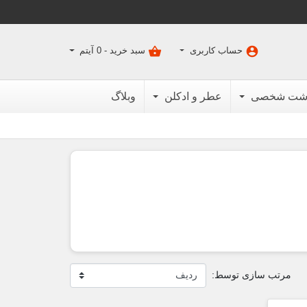
shopping_basket
account_circle
حساب کاربری
سبد خرید -
0
آیتم
اشت شخصی
عطر و ادکلن
وبلاگ
مرتب سازی توسط: