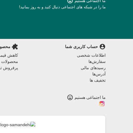
sentiment_very_satisfied
ما اجتماعی هستیم
ما را در شبکه های اجتماعی دنبال کنید و به روز بمانید!
extension
account_circle
حساب کاربری شما
محصول‌
اطلاعات شخصی
کاهش قیمت
سفارش‌ها
محصولات ج
رسیدهای مالی
پرفروش تر
آدرس‌ها
تخفیف ها
sentiment_very_satisfied
ما اجتماعی هستیم