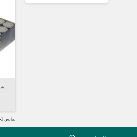

شمع
نمایش
1-2