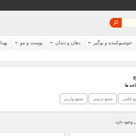

خوشبوکننده و بوگیر
دهان و دندان
پوست و مو
بهد
خه ها
 قلمی
شمع تزئینی
شمع وارمر