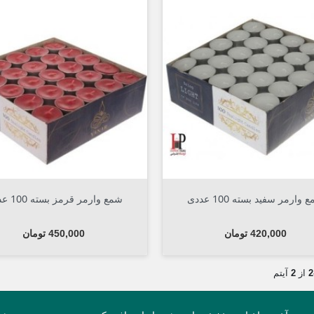



افزودن به سبد
افزودن به سبد
 وارمر سفید بسته 100 عددی
شمع وارمر قرمز بسته 100 عددی
قیمت
قیمت
420,000 تومان
450,000 تومان
از
2
آیتم