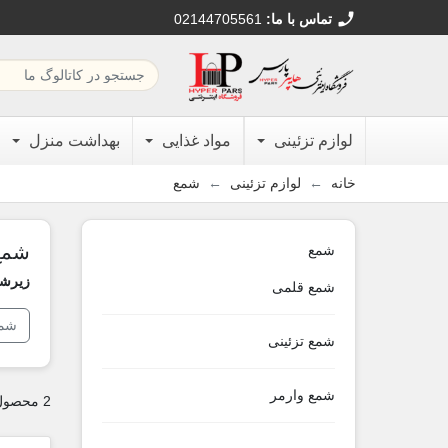
call
تماس با ما:
02144705561
لوازم تزئینی
مواد غذایی
بهداشت منزل
خانه
لوازم تزئینی
شمع
شمع
شمع
زیرشا
شمع قلمی
شمع
شمع تزئینی
شمع وارمر
2 محصول وجود دارد.