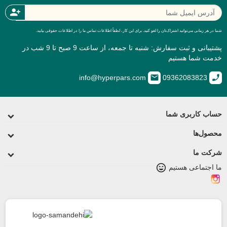
person_add
ر هر زمانی می‌توانید اشتراک‌تان را لغو کنید. برای این کار، لطفاً اطلاعات تماس ما را در اطلاعات حقوقی بیابید.
پشتیبانی و ثبت سفارش: شنبه تا جمعه، از ساعت 9 صبح تا 9 شب در
ت شما هستیم
email
c
info@hyperpars.com
09362083823
ب کاربری شما
ول‌ها
کت ما
sentiment_very_satisfied
اجتماعی هستیم