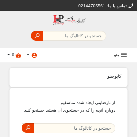
تماس با ما:
02144705561

shopping_basket
account_circle
منو
0
کاپوچینو
از نارضایتی ایجاد شده متاسفیم
دوباره آنچه را که در جستجوی آن هستید جستجو کنید
